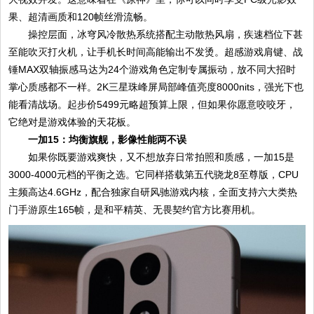
果、超清画质和120帧丝滑流畅。
操控层面，冰穹风冷散热系统搭配主动散热风扇，疾速档位下甚
至能吹灭打火机，让手机长时间高能输出不发烫。超感游戏肩键、战
锤MAX双轴振感马达为24个游戏角色定制专属振动，放不同大招时
掌心质感都不一样。2K三星珠峰屏局部峰值亮度8000nits，强光下也
能看清战场。起步价5499元略超预算上限，但如果你愿意咬咬牙，
它绝对是游戏体验的天花板。
一加15：均衡旗舰，影像性能两不误
如果你既要游戏爽快，又不想放弃日常拍照和质感，一加15是
3000-4000元档的平衡之选。它同样搭载第五代骁龙8至尊版，CPU
主频高达4.6GHz，配合独家自研风驰游戏内核，全面支持六大类热
门手游原生165帧，是和平精英、无畏契约官方比赛用机。