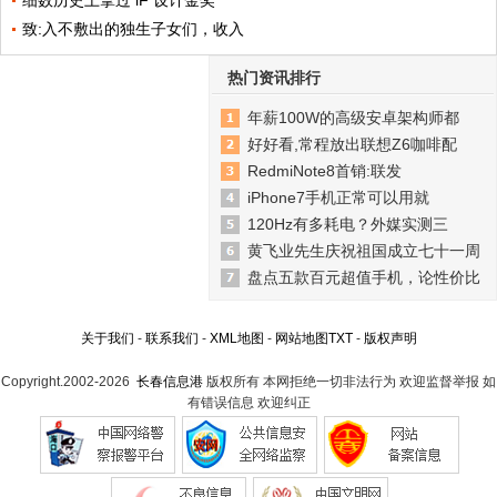
致:入不敷出的独生子女们，收入
热门资讯排行
年薪100W的高级安卓架构师都
好好看,常程放出联想Z6咖啡配
RedmiNote8首销:联发
iPhone7手机正常可以用就
120Hz有多耗电？外媒实测三
黄飞业先生庆祝祖国成立七十一周
盘点五款百元超值手机，论性价比
关于我们
-
联系我们
-
XML地图
-
网站地图
TXT
-
版权声明
Copyright.2002-2026
长春信息港
版权所有 本网拒绝一切非法行为 欢迎监督举报 如
有错误信息 欢迎纠正