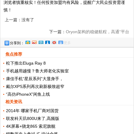
浏览者慎重核实！任何投资加盟均有风险，提醒广大民众投资需谨
慎！
上一篇：没有了
下一篇：
Oryon架构的稳健航程，高通“平台
更多
分享到：
化”战略初见成效
焦点推荐
松下推出Eluga Ray 8
手机越用越慢？鲁大师老化实验室
康佳手机“星辰系列”大显身手，
戴尔XPS系列再次刷新极致超窄
“高仿iPhoneX”闲鱼上线
相关资讯
2014年 哪家手机厂商对国货
联发科天玑800U来了,高频版
4K屏幕+骁龙865 索尼旗舰
细数历史上拿过 iF 设计金奖