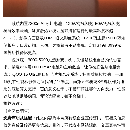
续航内置7300mAh冰川电池，120W有线闪充+50W无线闪充，
补能效率兼顾。冰河散热系统让游戏满帧运行时最高温度不超
41.2℃。影像方面搭载LUMO凝光影像系统，6400万主摄+5000万潜
望长焦，日常街拍、人像、远摄都有不错表现。定价3499-3999元，
国补后性价比更高。
说到底，3000-5000元选游戏手机，关键是找准自己的核心需
求。荣耀WIN用10000mAh电池和主动散热，让你彻底告别电量焦
虑；iQOO 15 Ultra用自研芯片和风冷系统，把画质操控拉满；一加
15则在性能和影像之间找到了平衡点。而第五代骁龙8至尊版作为通
用的底层算力支持，它的意义在于，不管厂商往哪个方向发力，性能
这块地基足够稳固。无论选哪台，都不会翻车。
推荐阅读：
（正文已结束）
免责声明及提醒：
此文内容为本网所转载企业宣传资讯，该相关信息
仅为宣传及传递更多信息之目的，不代表本网站观点，文章真实性请