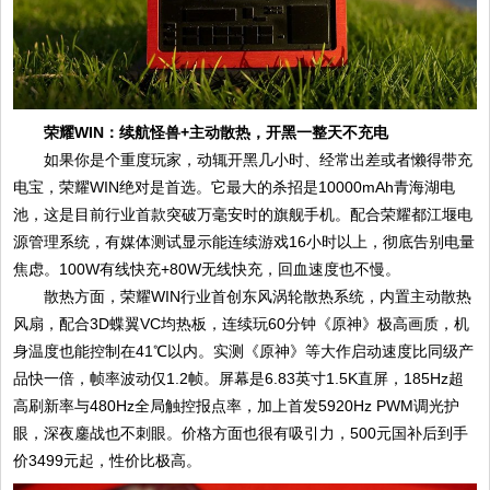
荣耀WIN：续航怪兽+主动散热，开黑一整天不充电
如果你是个重度玩家，动辄开黑几小时、经常出差或者懒得带充
电宝，荣耀WIN绝对是首选。它最大的杀招是10000mAh青海湖电
池，这是目前行业首款突破万毫安时的旗舰手机。配合荣耀都江堰电
源管理系统，有媒体测试显示能连续游戏16小时以上，彻底告别电量
焦虑。100W有线快充+80W无线快充，回血速度也不慢。
散热方面，荣耀WIN行业首创东风涡轮散热系统，内置主动散热
风扇，配合3D蝶翼VC均热板，连续玩60分钟《原神》极高画质，机
身温度也能控制在41℃以内。实测《原神》等大作启动速度比同级产
品快一倍，帧率波动仅1.2帧。屏幕是6.83英寸1.5K直屏，185Hz超
高刷新率与480Hz全局触控报点率，加上首发5920Hz PWM调光护
眼，深夜鏖战也不刺眼。价格方面也很有吸引力，500元国补后到手
价3499元起，性价比极高。