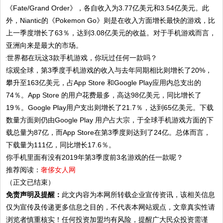
《Fate/Grand Order》，各自收入为3.77亿美元和3.54亿美元。此
外，Niantic的《Pokemon Go》则是在收入方面增长最快的游戏，比
上一季度增长了63％，达到3.08亿美元的收益。对于手机游戏而言，
亚洲向来是最大的市场。
综观全球，第3季度手机游戏的收入与去年同期相比则增长了20%，
攀升至163亿美元，占App Store 和Google Play应用内总支出的
74％。App Store 的用户花费最多，高达98亿美元，同比增长了
19％。Google Play用户支出则增长了21.7％，达到65亿美元。下载
数量方面则仍由Google Play 用户占大宗，于全球手机游戏方面的下
载总量为87亿，而App Store在第3季度则达到了24亿。总体而言，
下载量为111亿，同比增长17.6％。
你手机里面有没有2019年第3季度前3名游戏的任一款呢？
推荐阅读：
奢侈女人网
（正文已结束）
免责声明及提醒：
此文内容为本网所转载企业宣传资讯，该相关信息
仅为宣传及传递更多信息之目的，不代表本网站观点，文章真实性请
浏览者慎重核实！任何投资加盟均有风险，提醒广大民众投资需谨