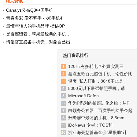
相关资讯
Canalys公布Q3中国手机
青春多彩 爱不释手 小米手机4
最懂年轻人的手机品牌 揭秘OP
是否都留着，苹果最经典的手机，
情侣官宣必备手机壳，对象自己出
热门资讯排行
120Hz有多耗电？外媒实测三
盘点五款百元超值手机，论性价比
轻奢+私人订制，8848不止是
5000元以下最强拍照手机，请
Microsoft Defen
华为P系列的拍照进化之旅：从P
白领办公神器！百度手机助手今起
升降屏中最薄的手机，8.5mm
iDoNews 专栏：TOS和
浙江海亮慈善基金会“星援助”计