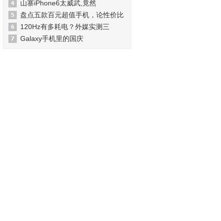
山寨iPhone6太威武,竟然
盘点五款百元超值手机，论性价比
120Hz有多耗电？外媒实测三
Galaxy手机里的国庆