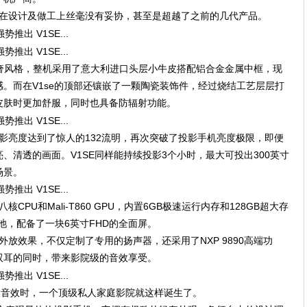
它在设计及做工上丝毫没有妥协，甚至是超越了之前的几代产品。
M2的轻奢风格，整机采用了意大利进口头层小牛皮搭配铝合金金属中框，现
。而在V1se的顶部还镶嵌了一颗陶瓷装饰件，经过烧结工艺层层打
皮肤时更加舒服，同时也具备防辐射功能。
投影亮度达到了惊人的132流明，再次突破了投影手机亮度极限，即便
、清透的画面。V1SE同样能持续投影3个小时，最大可投出300英寸
场景。
CPU和Mali-T860 GPU，内置6GB极速运行内存和128GB超大存
电池，配备了一块6英寸FHD的全面屏。
外放效果，不仅定制了专用的扬声器，还采用了NXP 9890高端功
双耳的同时，带来影院级的音效享受。
放音效时，一个顶级私人家庭影院就这样诞生了。