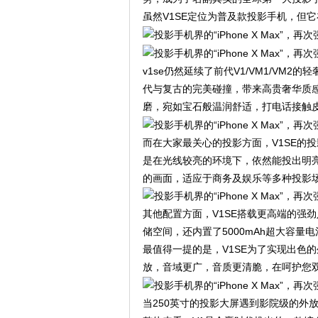
虽然V1SE定位为普及款投影手机，但
v1se仍然延续了前代V1/VM1/V
代与复古的完美碰撞，带来高贵奢华质感
磨，宛如宝石般温润舒适，打电话接触
而在大家最关心的投影方面，V1SE的
是在光线较亮的环境下，依然能投出明亮
的画面，适应于商务及娱乐等多种投影
其他配置方面，V1SE搭载更高端的强劲八核
储空间，还内置了5000mAh超大容量
最值得一提的是，V1SE为了实现出色的
放，音域更广，音质更清脆，在呵护您
当250英寸的投影大屏遇到影院级的外