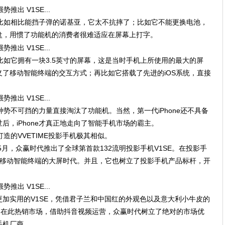
方，比如相比能挡子弹的诺基亚，它太不抗摔了；比如它不能更换电池，
盘，用惯了功能机的消费者很难适应在屏幕上打字。
，比如它拥有一块3.5英寸的屏幕，这是当时手机上所使用的最大的屏
了移动智能终端的交互方式；再比如它搭载了先进的iOS系统，直接
一种势不可挡的力量直接淘汰了功能机。当然，第一代iPhone还不具备
面世后，iPhone才真正地走向了智能手机市场的霸主。
打造的VVETIME投影手机极其相似。
5月，众赢时代推出了全球第首款132流明投影手机V1SE。在投影手
了移动智能终端的大屏时代。并且，它也树立了投影手机产品标杆，开
加实用的V1SE，凭借君子兰和中国红的外观色以及意大利小牛皮的
，在此热销市场，借助抖音视频运营，众赢时代树立了绝对的市场优
手机厂商。