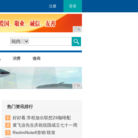
注册
登录
广告
讯
消费
微商
广告
热门资讯排行
好好看,常程放出联想Z6咖啡配
黄飞业先生庆祝祖国成立七十一周
RedmiNote8首销:联发