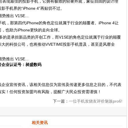
综合表现最佳的投影手机，它拥有极致的轻奢外观，象征自由的设计理
机界的“iPhone 4”再贴切不过。
机，那第四代iPhone的角色定位就属于行业的颠覆者。iPhone 4让
也助力iPhone更快的走向全球。
更多的是承担新品类的开创工作，而V1SE的角色定位就属于行业的颠覆
大的科技公司，也将推动VVETIME投影手机普及，甚至是风靡全
音企业认证号：昶盛数码
载企业宣传资讯，该相关信息仅为宣传及传递更多信息之目的，不代表
核实！任何投资加盟均有风险，提醒广大民众投资需谨慎！
下一篇：
一位手机发烧友评价魅族pro6!
相关资讯