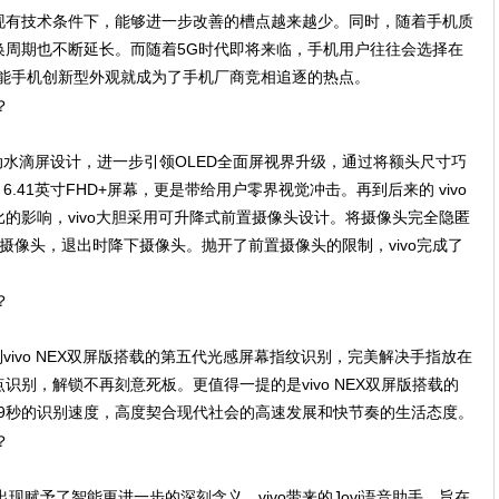
现有技术条件下，能够进一步改善的槽点越来越少。同时，随着手机质
换周期也不断延长。而随着5G时代即将来临，手机用户往往会选择在
智能手机创新型外观就成为了手机厂商竞相追逐的热点。
型灵动水滴屏设计，进一步引领OLED全面屏视界升级，通过将额头尺寸巧
6.41英寸FHD+屏幕，更是带给用户零界视觉冲击。再到后来的 vivo
比的影响，vivo大胆采用可升降式前置摄像头设计。将摄像头完全隐匿
摄像头，退出时降下摄像头。抛开了前置摄像头的限制，vivo完成了
别到vivo NEX双屏版搭载的第五代光感屏幕指纹识别，完美解决手指放在
别，解锁不再刻意死板。更值得一提的是vivo NEX双屏版搭载的
29秒的识别速度，高度契合现代社会的高速发展和快节奏的生活态度。
出现赋予了智能更进一步的深刻含义。vivo带来的Jovi语音助手，旨在