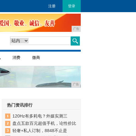
注册
登录
广告
讯
消费
微商
广告
热门资讯排行
120Hz有多耗电？外媒实测三
盘点五款百元超值手机，论性价比
轻奢+私人订制，8848不止是