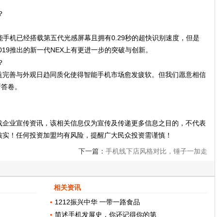
版智能手机已经搭载第五代光感屏幕且拥有0.29秒的超快识别速度，但是
2019推出的新一代NEX上有更进一步的突破与创新。
益完善与外观日趋同质化使得智能手机市场愈发疲软。但我们愿意相信
新答卷。
载企业宣传资讯，该相关信息仅为宣传及传递更多信息之目的，不代表
核实！任何投资加盟均有风险，提醒广大民众投资需谨慎！
下一篇：
手机线下店风格对比，锤子一加走
情怀，OPPOvivo卖场风
相关资讯
1212振兴中华 一带一路食品
简述手机发展史，你还记得你的第