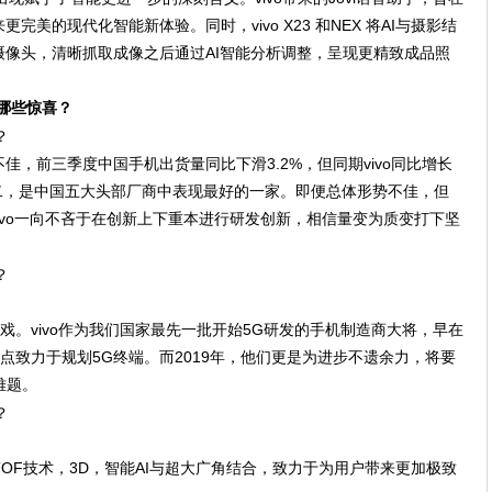
美的现代化智能新体验。同时，vivo X23 和NEX 将AI与摄影结
像头，清晰抓取成像之后通过AI智能分析调整，呈现更精致成品照
们哪些惊喜？
不佳，前三季度中国手机出货量同比下滑3.2%，但同期vivo同比增长
第二，是中国五大头部厂商中表现最好的一家。即便总体形势不佳，但
vivo一向不吝于在创新上下重本进行研发创新，相信量变为质变打下坚
头戏。vivo作为我们国家最先一批开始5G研发的手机制造商大将，早在
重点致力于规划5G终端。而2019年，他们更是为进步不遗余力，将要
难题。
将TOF技术，3D，智能AI与超大广角结合，致力于为用户带来更加极致