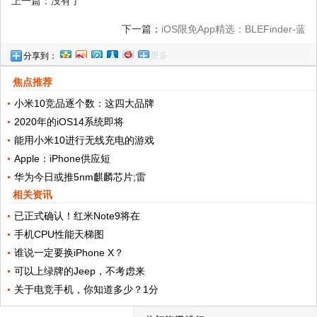
上一篇：没有了
下一篇：
iOS限免App精选：BLEFinder-蓝
更多
分享到：
牙设备寻找助手（￥30→0）
焦点推荐
小米10竞品逐个数：这四大品牌
2020年的iOS14系统即将
能用小米10进行无线充电的游戏
Apple：iPhone供应短
华为今日或推5nm麒麟芯片;雷
相关资讯
已正式确认！红米Note9将在
手机CPU性能天梯图
谁说一定要换iPhone X？
可以上绿牌的Jeep，不考虑来
关于电竞手机，你知道多少？1分