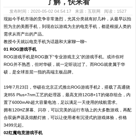
了解，快来看
发布时间：2020-05-02 04:54:17 来源：互联网
阅读：1527
现如今手机市场的竞争非常激烈，光其分类就有好几种，从最早以拍
照为主的美图手机，到现在以游戏为主的电竞手机，都是根据人类的
需求从而产出的产品。
教授今天就以电竞手机为话题和大家聊一聊~
01 ROG游戏手机
ROG游戏手机是ROG旗下“专业游戏主义”的游戏手机。或许你对
ROG并不熟悉，但对华硕，就一定听说过了。而ROG就隶属于华
硕，是全球首屈一指的高端主板品牌。
​19年7月23日，华硕在北京正式推出ROG游戏手机2，搭载了高通骁
龙855 Plus+7nm工艺的处理器，最高支持12GB+1T的储存组合，内
置了6000mAh超大容量电池，足以满足一天使用的续航需求。
拥有120HZ屏幕、闪存，可以完美的运行市场上的大多数游戏，再配
合双扬声器及炫酷灯效，可以让使用者有沉浸式的游戏体验，价格
3499元起。
02红魔电竞游戏手机