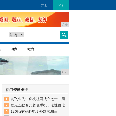
注册
登录
广告
讯
消费
微商
广告
热门资讯排行
黄飞业先生庆祝祖国成立七十一周
盘点五款百元超值手机，论性价比
120Hz有多耗电？外媒实测三