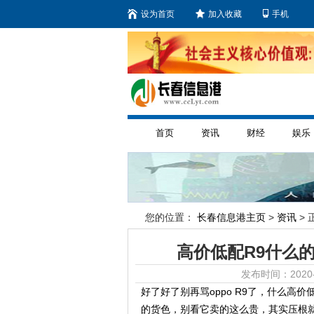
设为首页
加入收藏
手机
首页
资讯
财经
娱乐
您的位置：
长春信息港主页
>
资讯
> 
高价低配R9什么
发布时间：2020-
好了好了别再骂oppo R9了，什么高
的货色，别看它卖的这么贵，其实压根就