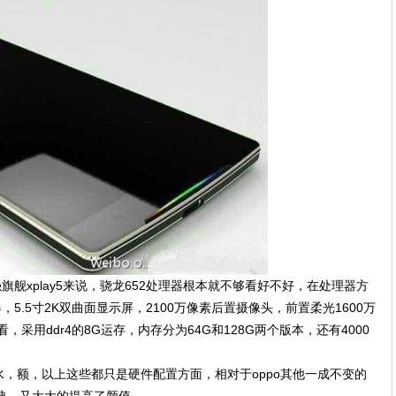
旗舰xplay5来说，骁龙652处理器根本就不够看好不好，在处理器方
处理器，5.5寸2K双曲面显示屏，2100万像素后置摄像头，前置柔光1600万
采用ddr4的8G运存，内存分为64G和128G两个版本，还有4000
，额，以上这些都只是硬件配置方面，相对于oppo其他一成不变的
经典，又大大的提高了颜值。