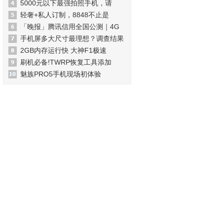
5000元以下最强拍照手机，请
轻奢+私人订制，8848不止是
「晚报」腾讯信用全国公测｜4G
手机屏多大尺寸最理想？调查结果
2GB内存运行快 大神F1极速
刷机必备!TWRP恢复工具添加
魅族PRO5手机现场初体验