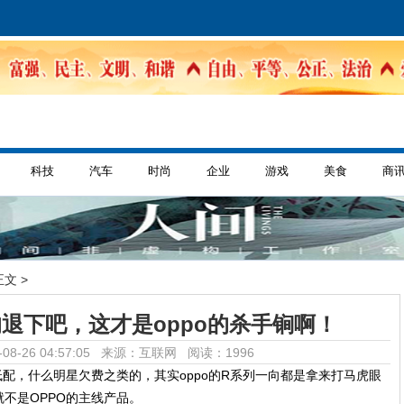
科技
汽车
时尚
企业
游戏
美食
商
正文 >
的退下吧，这才是oppo的杀手锏啊！
08-26 04:57:05 来源：互联网
阅读：1996
价低配，什么明星欠费之类的，其实oppo的R系列一向都是拿来打马虎眼
不是OPPO的主线产品。