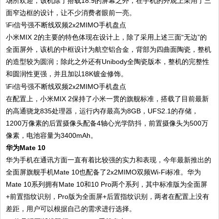
场所欢迎，该机除了搭载18:9的屏幕之外，在手机的外观上采用了三
面窄边框的设计，让不少消费者眼前一亮。
小米MIX 2的主要的特色体现在设计上，除了采用上述三面“无边”的
全面屏外，该机的中框设计为航空铝合金，背部为四曲面陶瓷，整机
的造型较为圆润；除此之外还有Unibody全陶瓷版本，整机的完整性
和圆润性更强，并且加以18K镀金修饰。
在配置上，小米MIX 2保持了小米一贯的旗舰标准，搭载了目前最新
的高通骁龙835处理器，运行内存最高为8GB，UFS2.1的存储，
1200万像素的后置摄像头配备4轴心光学防抖，前置摄像头为500万
像素，电池容量为3400mAh。
华为Mate 10
华为手机在通讯方面一直有着比较强的实力和表现，今年最新推出的
全面屏旗舰手机Mate 10也配备了2x2MIMO双频Wi-Fi标准。华为
Mate 10系列拥有Mate 10和10 Pro两个系列，其中标准版为全面屏
+前置指纹识别，Pro版为全面屏+后置指纹识别，两者在配置上没有
差距，用户可以根据自己的需求进行选择。