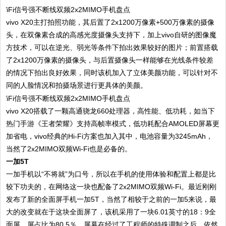
vivo X20主打拍照功能，其后置了2x1200万像素+500万像素的摄像
头，在双像素合成的高感光度摄像头支持下，加上vivo自研的图像魔
方技术，可以在逆光、弱光等条件下拍出效果较好的图片；前置搭载
了2x1200万像素的摄像头，与后置摄像头一样能够在光线条件较差
的情况下拍出良好效果，同时该机加入了立体美颜功能，可以针对不
同的人脸情况和拍摄场景进行更具体的美颜。
vivo X20搭载了一颗高通骁龙660处理器，高性能、低功耗，如当下
热门手游《王者荣耀》支持高帧率模式，低功耗配合AMOLED屏幕更
加省电，vivo经典的Hi-Fi方案也加入其中，电池容量为3245mAh，
当然了2x2MIMO双频Wi-Fi也是必备的。
一加5T
一加手机以“不将就”为口号，所以在手机的使用体验和配置上都是比
较下功夫的，在网络这一块也配备了2x2MIMO双频Wi-Fi。最近刚刚
发布了新的全面屏手机一加5T，当然了相较于之前的一加5来说，最
大的改变就在于这块全面屏了，该机采用了一块6.01英寸的18：9全
面屏，屏占比为80.5％，屏幕在经过了工程师的特殊调制之后，依然