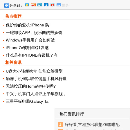
更多
分享到：
端手机是它，网友：国货的力量!
焦点推荐
保护你的爱机:iPhone 防
一键卸妆APP，娱乐圈的照妖镜
Windows手机用户会如何被
iPhone7c或明年Q1发魅
什么是有IPHONE有锁机？有
相关资讯
U盘大小轻便携带 佳能众筹微型
触屏手机何以取代键盘手机风行世
无法按压的Home键好使吗?
中兴手机掌门人点评上半年旗舰，
三星平板电脑Galaxy Ta
热门资讯排行
好好看,常程放出联想Z6咖啡配