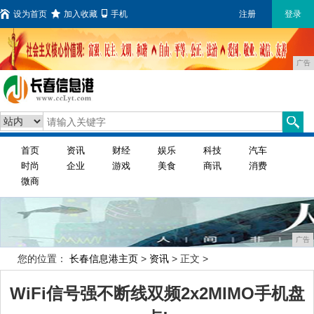
设为首页
加入收藏
手机
注册
登录
广告
首页
资讯
财经
娱乐
科技
汽车
时尚
企业
游戏
美食
商讯
消费
微商
广告
您的位置：
长春信息港主页
>
资讯
> 正文 >
WiFi信号强不断线双频2x2MIMO手机盘