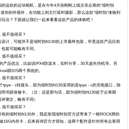
的这款的运动相机，是在今年4月份刚刚上线京东众筹的“缩时拍
携，迷你的外观外，在功能上则主打延时摄影，那么这款“缩时拍”体验到
新玩法？下面就让我们一起来看看这款产品的体验吧！
设计，可能并不是缩时拍N130的上市最终包装，毕竟这款产品目前
，包装可能略有不同。
的产品优点，比如说IPX4防泼水，实时分享，30天超长待机等。另
oid跟IOS两个系统的。
ye - c转接头，因为缩时拍N130采用的是tpye - c的充电接口，除
明书跟保修卡。（注：还是那句话，因为缩时拍N130处于众筹期
篇评测文，略有不同）
有的缩时拍N130外，我还发现缩时拍官方还寄来了一根ROCK牌的
速度的闪迪16G内存卡，后来咨询官方才得知，这两个配件是针对所有众筹用