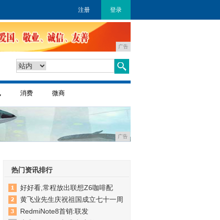
注册
登录
广告
讯
消费
微商
广告
热门资讯排行
好好看,常程放出联想Z6咖啡配
黄飞业先生庆祝祖国成立七十一周
RedmiNote8首销:联发