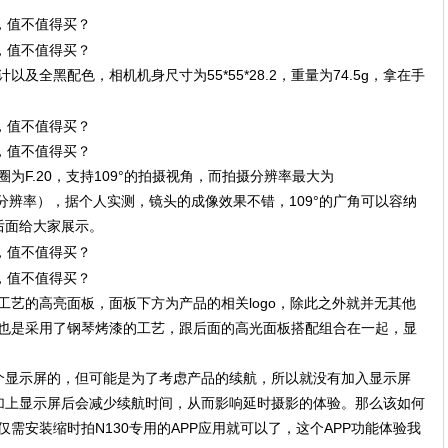
以及全黑配色，相机机身尺寸为55*55*28.2，重量为74.5g，拿在手
为F.20，支持109°的拍摄视角，而拍摄分辨率最大为
两种拍摄分辨率），据个人实测，镜头的成像效果不错，109°的广角可以容纳
后面给大家展示。
工艺的高亮面板，面板下方为产品的相关logo，除此之外就并无其他
板也是采用了钢琴烤漆的工艺，跟后面的高光面板搭配组合在一起，显
个显示屏的，但可能是为了考虑产品的续航，所以就没有加入显示屏
加上显示屏后会减少续航时间，从而影响延时摄影的体验。那么该如何
仅需安装缩时拍N130专用的APP应用就可以了，这个APP功能体验我