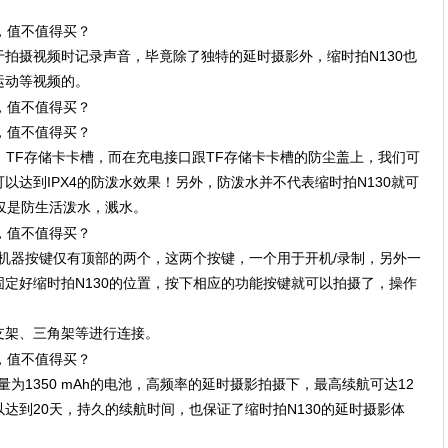
用于拍摄视频时记录声音，毕竟除了独特的延时摄影外，缩时拍N130也
运动等视频的。
充电接口、TF存储卡卡槽，而在充电接口跟TF存储卡卡槽的防尘盖上，我们可
以达到IPX4的防泼水效果！另外，防泼水并不代表缩时拍N130就可
仅仅是防生活泼水，溅水。
个机器按键仅有顶部的两个，这两个按键，一个用于开机/录制，另外一
定好缩时拍N130的位置，按下相应的功能按键就可以拍摄了，操作
支架、三角架等进行连接。
量为1350 mAh的电池，高频率的延时摄影拍摄下，最高续航可达12
达到20天，持久的续航时间，也保证了缩时拍N130的延时摄影体