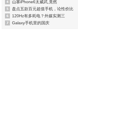
山寨iPhone6太威武,竟然
盘点五款百元超值手机，论性价比
120Hz有多耗电？外媒实测三
Galaxy手机里的国庆