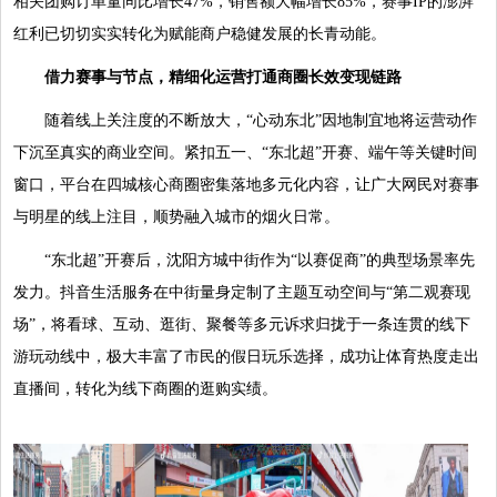
相关团购订单量同比增长47%，销售额大幅增长85%，赛事IP的澎湃
红利已切切实实转化为赋能商户稳健发展的长青动能。
借力赛事与节点，精细化运营打通商圈长效变现链路
随着线上关注度的不断放大，“心动东北”因地制宜地将运营动作
下沉至真实的商业空间。紧扣五一、“东北超”开赛、端午等关键时间
窗口，平台在四城核心商圈密集落地多元化内容，让广大网民对赛事
与明星的线上注目，顺势融入城市的烟火日常。
“东北超”开赛后，沈阳方城中街作为“以赛促商”的典型场景率先
发力。抖音生活服务在中街量身定制了主题互动空间与“第二观赛现
场”，将看球、互动、逛街、聚餐等多元诉求归拢于一条连贯的线下
游玩动线中，极大丰富了市民的假日玩乐选择，成功让体育热度走出
直播间，转化为线下商圈的逛购实绩。