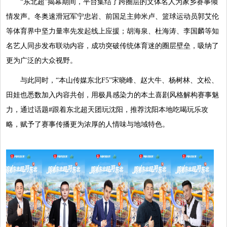
“东北超”揭幕期间，平台集结了跨圈层的文体名人为家乡赛事倾
情发声。冬奥速滑冠军宁忠岩、前国足主帅米卢、篮球运动员郭艾伦
等体育界中坚力量率先发起线上应援；胡海泉、杜海涛、李国麟等知
名艺人同步发布联动内容，成功突破传统体育迷的圈层壁垒，吸纳了
更为广泛的大众视野。
与此同时，“本山传媒东北F5”宋晓峰、赵大牛、杨树林、文松、
田娃也悉数加入内容共创，用极具感染力的本土喜剧风格解构赛事魅
力，通过话题#跟着东北超天团玩沈阳，推荐沈阳本地吃喝玩乐攻
略，赋予了赛事传播更为浓厚的人情味与地域特色。