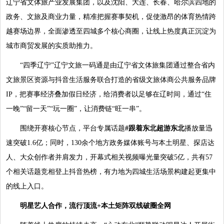
辽宁省文体旅产业发展集团，以及沈阳、大连、长春、哈尔滨四地的
政务、文旅及商业力量，精准把握赛事契机，促使激昂的体育热情跨
越赛场边界，全面渗透至四城多个核心商圈，让线上热度真正沉淀为
城市商贸发展的实质助推力。
“四季辽宁”辽宁文旅一码通是由辽宁省文体旅集团通过整合省内
文旅景区资源与抖音生活服务联合打造的省级文旅体商公共服务品牌
IP，把赛事经济叠加假日经济，给消费者以足够在辽时间，通过“住
一晚”“留一天”“玩一圈”，让消费链“旺一串”。
围绕开赛核心节点，平台专属话题
#
跟着东北超游东北
播放量迅
速突破1.6亿；同时，130余个地方政务媒体账号与本土明星、探店达
人、大众创作者并肩发力，开幕式相关视频曝光量突破5亿，共有57
个相关话题竞相登上抖音热榜，有力地为四城生活场景构建起更集中
的线上入口。
明星艺人合作，流行顶流
+
本土矩阵双线破圈全网