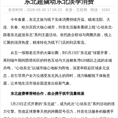
东北超撬动东北淡季消费
发布时间：2026-06-30 17:06:23 来源：互联网
阅读：1043
今年春夏，东北文旅与线下实体消费持续升温。瞄准沈阳、大
连、长春、哈尔滨四大核心城市，抖音生活服务重磅上线“心动东北-
跟着东北超游东北”系列主题活动。依托政企联动与商圈共振，线上
汇聚的澎湃热度，精准转化为线下门店的到店客流。
从五一假期老北市的火爆出圈，到5月23日“东北超”绿茵开赛，
再到端午期间西塔街区的特色互动与大连梭鱼湾620德比之战的全城
共鸣，“心动东北”以城市核心地标为阵地，深度串联起区域多元业
态，在引导用户全方位感受东北风土的同时，强力唤醒线下体验意
愿，让本地生活市场全面迸发出崭新气象。
东北超赛事营销合作，政企携手筑牢流量根基
5月23日正式开赛的“东北超”，成为此次“心动东北”系列活动的强
力引擎。凭借足球赛事天然的跨圈层号召力，抖音生活服务积极携手