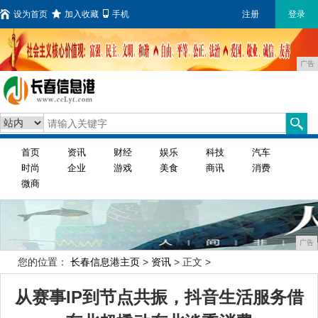
设为首页
加入收藏
手机
注册
登录
广告
首页
资讯
财经
娱乐
科技
汽车
时尚
企业
游戏
美食
商讯
消费
微商
广告
您的位置：
长春信息港主页
>
资讯
> 正文 >
从赛事IP到节点共振，抖音生活服务借