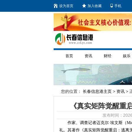
设为首页
加入收藏
手机
首页
资讯
财经
娱乐
您的位置：
长春信息港主页
>
资讯
> 
《真实矩阵觉醒重
发布时间：2026
作家、调查记者迈克尔·埃文斯（Mic
礼。其著作《真实矩阵觉醒重启：逃离