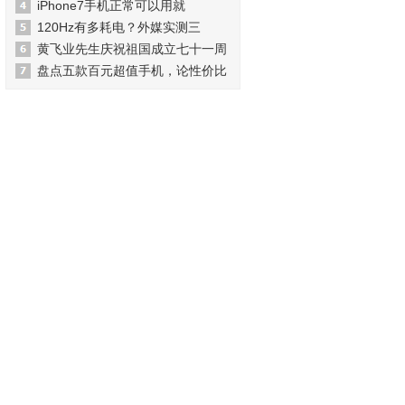
iPhone7手机正常可以用就
120Hz有多耗电？外媒实测三
黄飞业先生庆祝祖国成立七十一周
盘点五款百元超值手机，论性价比