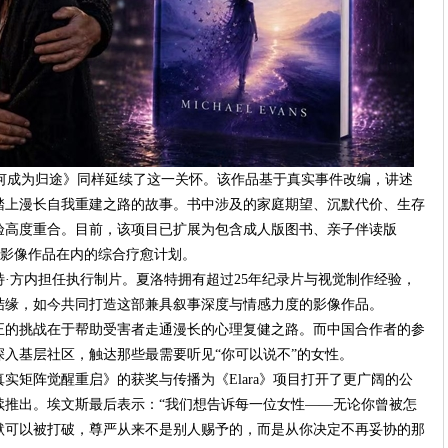
我如何成为归途》同样延续了这一关怀。该作品基于真实事件改编，讲述
踏上漫长自我重建之路的故事。书中涉及的家庭期望、沉默代价、生存
验高度重合。目前，该项目已扩展为包含成人版图书、亲子伴读版
90分钟影像作品在内的综合疗愈计划。
·方内担任执行制片。夏洛特拥有超过25年纪录片与视觉制作经验，
结缘，如今共同打造这部兼具叙事深度与情感力度的影像作品。
正的挑战在于帮助受害者走通漫长的心理复健之路。而中国合作者的参
入基层社区，触达那些最需要听见“你可以说不”的女性。
实矩阵觉醒重启》的获奖与传播为《Elara》项目打开了更广阔的公
续推出。埃文斯最后表示：“我们想告诉每一位女性——无论你曾被怎
默可以被打破，尊严从来不是别人赐予的，而是从你决定不再妥协的那