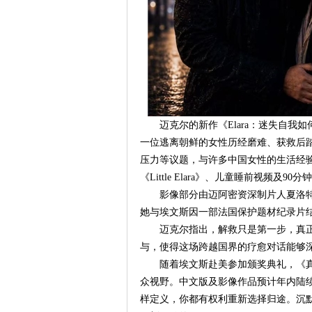
迈克尔的新作《Elara：迷失自
一位逃离朝鲜的女性历经磨难、获救后
压力等议题，与许多中国女性的生活经
《Little Elara》、儿童睡前视频及
影像部分由迈阿密资深制片人夏洛特
她与埃文斯因一部法国保护题材纪录片
迈克尔指出，解救只是第一步，真
与，使得这场跨越国界的疗愈对话能够深
随着埃文斯赴美参加颁奖典礼，《真
众视野。中文版及影像作品预计年内陆
样定义，你都有权利重新选择归途。沉