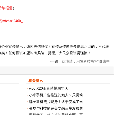
注后续报道
）
/@michael2460_.
载企业宣传资讯，该相关信息仅为宣传及传递更多信息之目的，不代表
核实！任何投资加盟均有风险，提醒广大民众投资需谨慎！
下一篇：
优博瑞：用氢科技书写“健康中
国”的企业答卷
相关资讯
vivo X20王者荣耀周年庆
小米手机广告推送的烦人？只需简
锤子新机照片现身！终于变成了当
奢华与科技的完美交融三星发布超