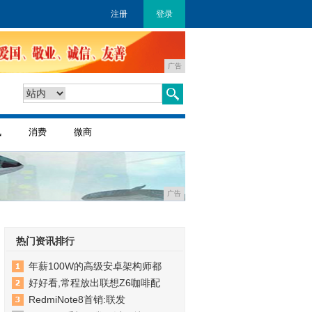
注册
登录
广告
讯
消费
微商
广告
热门资讯排行
年薪100W的高级安卓架构师都
好好看,常程放出联想Z6咖啡配
RedmiNote8首销:联发