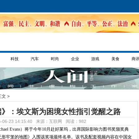
科技
汽车
时尚
企业
游戏
美食
商
正文 >
启》：埃文斯为困境女性指引觉醒之路
-06-23 14:15:40 来源：互联网
阅读：982
hael Evans）将于今年10月赴好莱坞，出席国际影响力图书奖颁奖典
无形牢笼的地图》入围该奖项最终名单。该书及配套视频内容在中国女