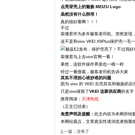
点亮背壳上的魅族 MEIZU Logo
虽然没有什么卵用！
真的很好看啊！！！
不过
装懂君作为多年极客老司机。突然发现
这不是和vivo VKEI X9Plus保护壳一
装懂君马上去vivo官网一看！
果然，连软件操作界面也一模一样
经过一番搜索，极客老司机告诉大家
其实不用担心谁抄谁的问题
因为 vivo 的 VKEI 后壳其实和魅族的
只是vivo保留了
VKEI 这家供应商
的名字
推荐阅读：
天津热线
（正文已结束）
免责声明及提醒：
此文内容为本网所转
本网站观点，文章真实性请浏览者慎重
上一篇：没有了