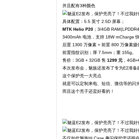
并且配有3种颜色
具体配置：5.5 英寸 2.5D 屏幕；
MTK Helio P20
；3/4GB RAM(LPDDR4
3400mAh 电池，支持 18W mCharge
后置 1300 万像素 + 前置 800 万像素
前置指纹识别；厚 7.5mm；重 155g。
售价：3GB + 32GB 售
1299 元
，4GB+
本次发布会，魅族还发布了专为E2准备的 H
这个保护壳一大亮点
就是可以定制来电、短信、微信等的闪
而且这个壳子还蛮好看的！
不仅如此魅族Hi Case 趣闪保护壳还