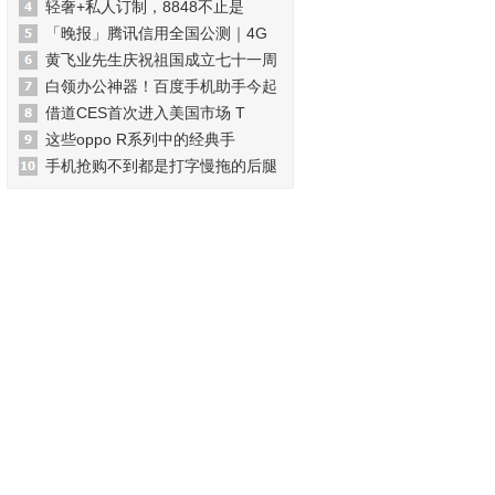
轻奢+私人订制，8848不止是
「晚报」腾讯信用全国公测｜4G
黄飞业先生庆祝祖国成立七十一周
白领办公神器！百度手机助手今起
借道CES首次进入美国市场 T
这些oppo R系列中的经典手
手机抢购不到都是打字慢拖的后腿