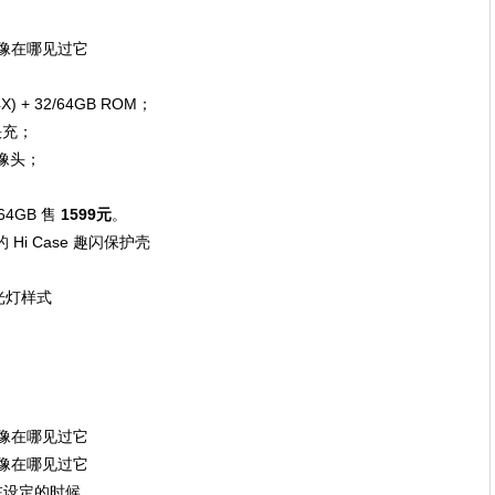
X) + 32/64GB ROM；
 快充；
摄像头；
64GB 售
1599
元
。
i Case 趣闪保护壳
光灯样式
能在设定的时候