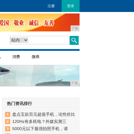
注册
登录
广告
讯
消费
微商
广告
热门资讯排行
盘点五款百元超值手机，论性价比
120Hz有多耗电？外媒实测三
5000元以下最强拍照手机，请