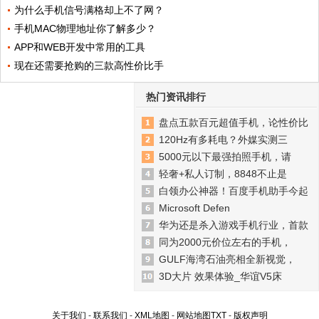
为什么手机信号满格却上不了网？
手机MAC物理地址你了解多少？
APP和WEB开发中常用的工具
现在还需要抢购的三款高性价比手
热门资讯排行
盘点五款百元超值手机，论性价比
120Hz有多耗电？外媒实测三
5000元以下最强拍照手机，请
轻奢+私人订制，8848不止是
白领办公神器！百度手机助手今起
Microsoft Defen
华为还是杀入游戏手机行业，首款
同为2000元价位左右的手机，
GULF海湾石油亮相全新视觉，
3D大片 效果体验_华谊V5床
关于我们
-
联系我们
-
XML地图
-
网站地图
TXT
-
版权声明