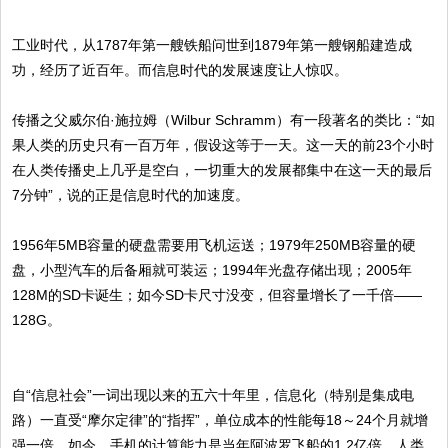
工业时代，从1787年第一艘铁船问世到1879年第一艘钢船建造成
功，经历了近百年。而信息时代的发展速度让人惊叹。
传播之父威尔伯·施拉姆（Wilbur Schramm）有一段著名的类比：“如
果人类的历史只有一百万年，假设这等于一天。这一天的前23个小时
在人类传播史上几乎是空白，一切重大的发展都集中在这一天的最后
7分钟”，说的正是信息时代的加速度。
1956年5MB容量的硬盘需要用飞机运送；1979年250MB容量的硬
盘，小型汽车的后备厢就可装运；1994年光盘存储出现；2005年
128M的SD卡诞生；如今SD卡尺寸没变，但容量增长了一千倍——
128G。
自“信息社会”一词出现以来的五六十年里，信息化（特别是集成电
路）一直受“摩尔定律”的“指挥”，单位成本的性能每18～24个月就增
强一倍。如今，手机的计算能力是当年阿波罗飞船的1.2亿倍。人类