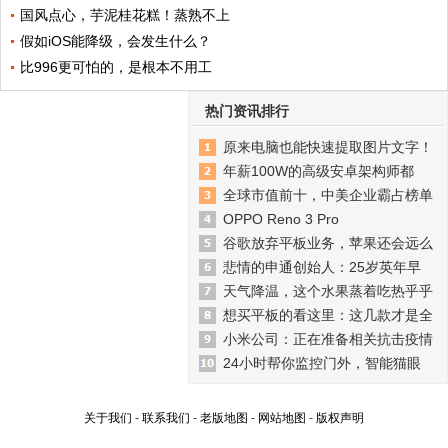
国风点心，芋泥桂花糕！蒸熟不上
假如iOS能降级，会发生什么？
比996更可怕的，是根本不用工
热门资讯排行
原来电脑也能快速提取图片文字！
年薪100W的高级安卓架构师都
全球市值前十，中美企业霸占榜单
OPPO Reno 3 Pro
谷歌放弃平板业务，苹果还会远么
悲情的申通创始人：25岁英年早
天气降温，这个水果蒸着吃热乎乎
想买平板的看这里：这几款才是全
小米公司：正在准备相关抗击疫情
24小时帮你监控门外，智能猫眼
关于我们
-
联系我们
-
老版地图
-
网站地图
-
版权声明