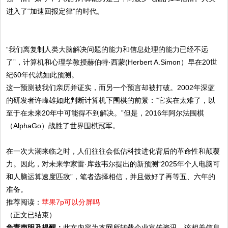
进入了“加速回报定律”的时代。
“我们离复制人类大脑解决问题的能力和信息处理的能力已经不远
了”，计算机和心理学教授赫伯特·西蒙(Herbert A.Simon）早在20世
纪60年代就如此预测。
这一预测被我们亲历并证实，而另一个预言却被打破。2002年深蓝
的研发者许峰雄如此判断计算机下围棋的前景：“它实在太难了，以
至于在未来20年中可能得不到解决。”但是，2016年阿尔法围棋
（AlphaGo）战胜了世界围棋冠军。
在一次大潮来临之时，人们往往会低估科技进化背后的革命性和颠覆
力。因此，对未来学家雷·库兹韦尔提出的新预测“2025年个人电脑可
和人脑运算速度匹敌”，笔者选择相信，并且做好了再等五、六年的
准备。
推荐阅读：
苹果7p可以分屏吗
（正文已结束）
免责声明及提醒：
此文内容为本网所转载企业宣传资讯，该相关信息