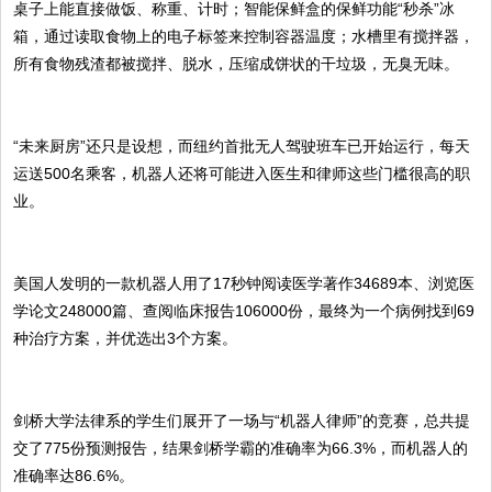
桌子上能直接做饭、称重、计时；智能保鲜盒的保鲜功能“秒杀”冰
箱，通过读取食物上的电子标签来控制容器温度；水槽里有搅拌器，
所有食物残渣都被搅拌、脱水，压缩成饼状的干垃圾，无臭无味。
“未来厨房”还只是设想，而纽约首批无人驾驶班车已开始运行，每天
运送500名乘客，机器人还将可能进入医生和律师这些门槛很高的职
业。
美国人发明的一款机器人用了17秒钟阅读医学著作34689本、浏览医
学论文248000篇、查阅临床报告106000份，最终为一个病例找到69
种治疗方案，并优选出3个方案。
剑桥大学法律系的学生们展开了一场与“机器人律师”的竞赛，总共提
交了775份预测报告，结果剑桥学霸的准确率为66.3%，而机器人的
准确率达86.6%。