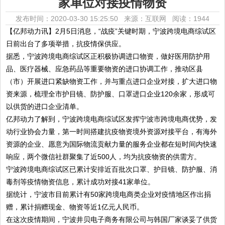
家单位对接疫情物资
发布时间：2020-03-30 15:25:50 来源：互联网
阅读：1944
【亿邦动力讯】2月5日消息，“战疫”关键时期，宁波跨境电商综试区
日前出台了多项举措，抗疫情保供应。
据悉，宁波跨境电商综试区正积极协调进口物资，做好医用防护用
品、医疗器械、应急药品等重要物资的进口协调工作，推动区县
（市）开展进口紧缺物资工作，并与重点进口企业对接，扩大进口物
资来源，梳理全市护目镜、防护服、口罩进口企业120余家，形成可
以供货的进口企业清单。
亿邦动力了解到，宁波跨境电商综试区发挥宁波市跨境电商优势，发
动行业协会力量，第一时间搭建抗疫物资境外资源对接平台，有海外
资源的企业、愿意为国际物流贡献力量的服务企业都在短时间内快速
响应，两个微信社群聚集了近500人，均为抗疫物资的供需方。
宁波跨境电商综试区已累计安排近百批次口罩、护目镜、防护服、消
毒剂等疫情物资信息，累计成功对接41家单位。
据统计，宁波市目前累计有50家跨境电商类企业对疫情地区作出捐
赠，累计捐赠现金、物资等近1亿元人民币。
在这次疫情期间，宁波井贝电子商务有限公司与韩国厂家谈妥了供货