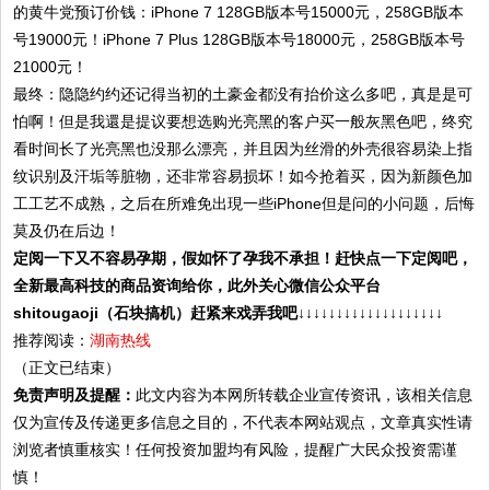
的黄牛党预订价钱：iPhone 7 128GB版本号15000元，258GB版本
号19000元！iPhone 7 Plus 128GB版本号18000元，258GB版本号
21000元！
最终：隐隐约约还记得当初的土豪金都没有抬价这么多吧，真是是可
怕啊！但是我還是提议要想选购光亮黑的客户买一般灰黑色吧，终究
看时间长了光亮黑也没那么漂亮，并且因为丝滑的外壳很容易染上指
纹识别及汗垢等脏物，还非常容易损坏！如今抢着买，因为新颜色加
工工艺不成熟，之后在所难免出現一些iPhone但是问的小问题，后悔
莫及仍在后边！
定阅一下又不容易孕期，假如怀了孕我不承担！赶快点一下定阅吧，
全新最高科技的商品资询给你，此外关心微信公众平台
shitougaoji（石块搞机）赶紧来戏弄我吧↓↓↓↓↓↓↓↓↓↓↓↓↓↓↓↓↓↓↓
推荐阅读：
湖南热线
（正文已结束）
免责声明及提醒：
此文内容为本网所转载企业宣传资讯，该相关信息
仅为宣传及传递更多信息之目的，不代表本网站观点，文章真实性请
浏览者慎重核实！任何投资加盟均有风险，提醒广大民众投资需谨
慎！