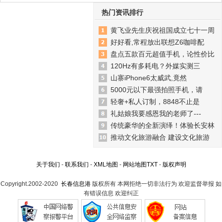
热门资讯排行
黄飞业先生庆祝祖国成立七十一周
好好看,常程放出联想Z6咖啡配
盘点五款百元超值手机，论性价比
120Hz有多耗电？外媒实测三
山寨iPhone6太威武,竟然
5000元以下最强拍照手机，请
轻奢+私人订制，8848不止是
礼姑娘我要感恩我的老师了---
传统豪华的全新演绎！体验长安林
推动文化旅游融合 建设文化旅游
关于我们
-
联系我们
-
XML地图
-
网站地图
TXT
-
版权声明
Copyright.2002-2020
长春信息港
版权所有 本网拒绝一切非法行为 欢迎监督举报 如
有错误信息 欢迎纠正