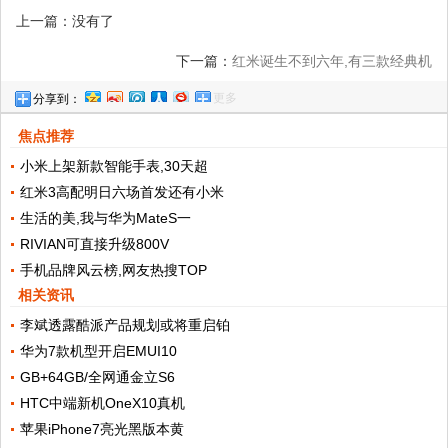
上一篇：没有了
下一篇：
红米诞生不到六年,有三款经典机
更多
分享到：
型,一款雷军哽咽发布
焦点推荐
小米上架新款智能手表,30天超
红米3高配明日六场首发还有小米
生活的美,我与华为MateS一
RIVIAN可直接升级800V
手机品牌风云榜,网友热搜TOP
相关资讯
李斌透露酷派产品规划或将重启铂
华为7款机型开启EMUI10
GB+64GB/全网通金立S6
HTC中端新机OneX10真机
苹果iPhone7亮光黑版本黄