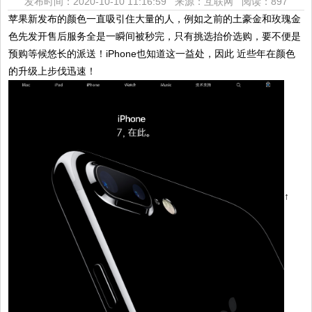
发布时间：2020-10-10 11:16:59 来源：互联网
阅读：897
苹果新发布的颜色一直吸引住大量的人，例如之前的土豪金和玫瑰金
色先发开售后服务全是一瞬间被秒完，只有挑选抬价选购，要不便是
预购等候悠长的派送！iPhone也知道这一益处，因此 近些年在颜色
的升级上步伐迅速！
↑