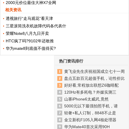
2000元价位最佳大神X7全网
相关资讯
透视旅行“走马观花”看天津
三星滚筒洗衣机故障代码各代表什
荣耀Note8八月九日开卖
HTC疯了吗?9102年还敢推
华为mate8到底值不值得买?
热门资讯排行
黄飞业先生庆祝祖国成立七十一周
盘点五款百元超值手机，论性价比
好好看,常程放出联想Z6咖啡配
120Hz有多耗电？外媒实测三
山寨iPhone6太威武,竟然
5000元以下最强拍照手机，请
轻奢+私人订制，8848不止是
金立新机F105入网4核处理器
华为Mate40首次采用90H