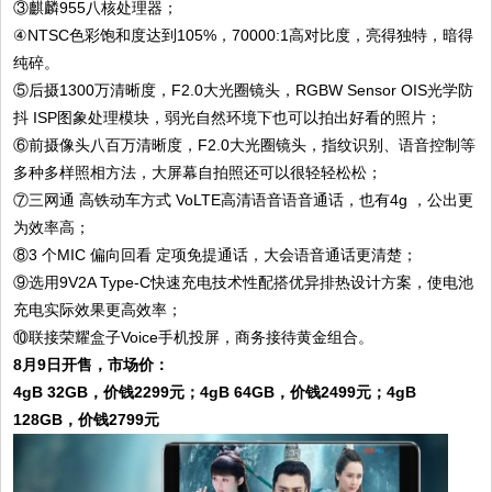
③麒麟955八核处理器；
④NTSC色彩饱和度达到105%，70000:1高对比度，亮得独特，暗得
纯碎。
⑤后摄1300万清晰度，F2.0大光圈镜头，RGBW Sensor OIS光学防
抖 ISP图象处理模块，弱光自然环境下也可以拍出好看的照片；
⑥前摄像头八百万清晰度，F2.0大光圈镜头，指纹识别、语音控制等
多种多样照相方法，大屏幕自拍照还可以很轻轻松松；
⑦三网通 高铁动车方式 VoLTE高清语音语音通话，也有4g ，公出更
为效率高；
⑧3 个MIC 偏向回看 定项免提通话，大会语音通话更清楚；
⑨选用9V2A Type-C快速充电技术性配搭优异排热设计方案，使电池
充电实际效果更高效率；
⑩联接荣耀盒子Voice手机投屏，商务接待黄金组合。
8月9日开售，市场价：
4gB 32GB，价钱2299元；4gB 64GB，价钱2499元；4gB
128GB，价钱2799元