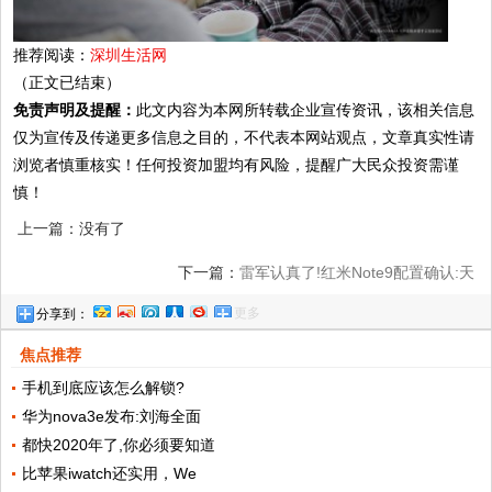
推荐阅读：
深圳生活网
（正文已结束）
免责声明及提醒：
此文内容为本网所转载企业宣传资讯，该相关信息
仅为宣传及传递更多信息之目的，不代表本网站观点，文章真实性请
浏览者慎重核实！任何投资加盟均有风险，提醒广大民众投资需谨
慎！
上一篇：没有了
下一篇：
雷军认真了!红米Note9配置确认:天
更多
分享到：
玑820+双模5G,
焦点推荐
手机到底应该怎么解锁?
华为nova3e发布:刘海全面
都快2020年了,你必须要知道
比苹果iwatch还实用，We