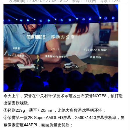
发布时间：2020-09-27 06:18:42 来源：互联网
阅读：1231
今天上午，荣誉在中关村环保技术示范区公布荣誉NOTE8，预打造
出荣誉旗舰级。
①轻到219g，薄至7.20mm ，比绝大多数游戏手柄还轻；
②荣誉第一款2K Super AMOLED屏幕，
2
560×1440屏幕辨析率，屏
幕像素密度443PPI，画面质量更优质；