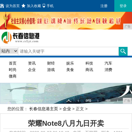
设为首页
加入收藏
手机
注册
登录
广告
首页
资讯
财经
娱乐
科技
汽车
时尚
企业
游戏
美食
商讯
消费
微商
广告
您的位置：
长春信息港主页
>
企业
> 正文 >
荣耀Note8八月九日开卖