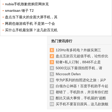
nubia手机致歉抢购官网休克
smartisan 锤子 T2
盘点当下最火的全面大屏手机，其
网易也做游戏手机 不是第一个会
买什么手机最划算？这几款百元机
热门资讯排行
120Hz有多耗电？外媒实测三
盘点五款百元超值手机，论性价比
轻奢+私人订制，8848不止是
5000元以下最强拍照手机，请
Microsoft Defen
华为P系列的拍照进化之旅：从P
白领办公神器！百度手机助手今起
都错了，手机防水，并没有你们想
酷比又搞大事情，手机届的“超酷
买手机不要盲目跟风，这几款旗舰