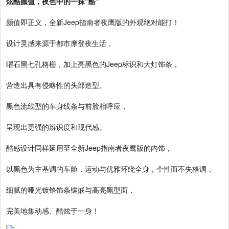
炫酷颜值，夜色中的一抹"酷"
颜值即正义，全新Jeep指南者夜鹰版的外观绝对能打！
设计灵感来源于都市摩登夜生活，
曜石黑七孔格栅，加上亮黑色的Jeep标识和大灯饰条，
营造出具有侵略性的头部造型。
黑色流线型的车身线条与前脸相呼应，
呈现出更强的辨识度和现代感。
酷感设计同样延用至全新Jeep指南者夜鹰版的内饰，
以黑色为主基调的车舱，运动与优雅环绕全身，个性而不失格调，
细腻的哑光镀铬饰条镶嵌与高亮黑型面，
完美地集动感、酷炫于一身！