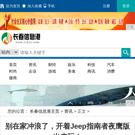
设为首页
加入收藏
手机
注册
登录
广告
首页
资讯
财经
娱乐
科技
汽车
时尚
企业
游戏
美食
商讯
消费
微商
广告
您的位置：
长春信息港主页
>
资讯
> 正文 >
别在家冲浪了，开着Jeep指南者夜鹰版