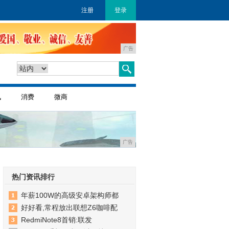
注册
登录
广告
讯
消费
微商
广告
热门资讯排行
年薪100W的高级安卓架构师都
好好看,常程放出联想Z6咖啡配
RedmiNote8首销:联发