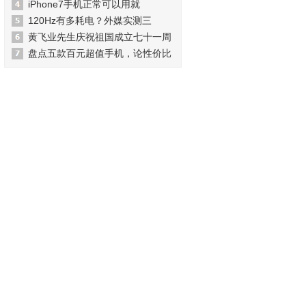
iPhone7手机正常可以用就
120Hz有多耗电？外媒实测三
黄飞业先生庆祝祖国成立七十一周
盘点五款百元超值手机，论性价比