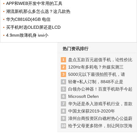
APP和WEB开发中常用的工具
潮流新机那么多怎么选？这几款热
华为C8816D(4GB 电信
买手机时选OLED屏还是LCD
4.9mm致薄机身 ivvi小
热门资讯排行
盘点五款百元超值手机，论性价比
120Hz有多耗电？外媒实测三
5000元以下最强拍照手机，请
轻奢+私人订制，8848不止是
白领办公神器！百度手机助手今起
Microsoft Defen
华为还是杀入游戏手机行业，首款
中国太保获2019-2020年
漳州台商投资区白礁村热心公益蔚
给予父母更多陪伴，别让阿尔茨海