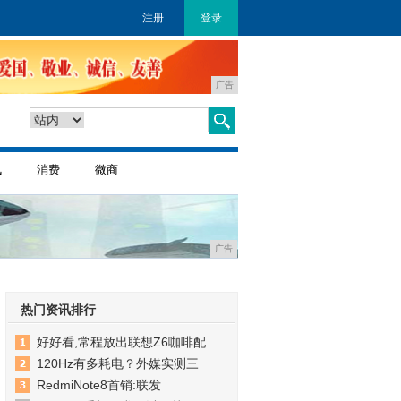
注册
登录
广告
讯
消费
微商
广告
热门资讯排行
好好看,常程放出联想Z6咖啡配
120Hz有多耗电？外媒实测三
RedmiNote8首销:联发