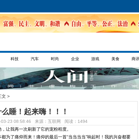
科技
汽车
时尚
企业
游戏
美食
商
正文 >
什么睡！起来嗨！！！
03-23 08:58:46 来源：互联网
阅读：1494
动，让我再一次刷新了它的宠粉程度。
都为了痛仰而来！痛仰的最后一首“当当当当”响起时！我的兴奋都要