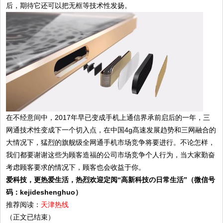
后，期待它还可以把无框等技术性发扬。
在不经意间中，2017年早已变成手机上通信界承前启后的一年，三
网通技术性变成下一个切入点，在中国4g髙速发展趋势和三网融合的
大情况下，猛烈的旗舰级全网通手机市场竞争将要进行。不论怎样，
我们都要谢谢这些为顾客造福的公司市场竞争个人行为，当大家勤奋
考虑顾客要求的情况下，顾客也会收益于你。
爱科技，更热爱生活，热烈欢迎定阅
“
高新科技の日常生活
”
（微信号
码：
kejideshenghuo
）
推荐阅读：
天津热线
（正文已结束）