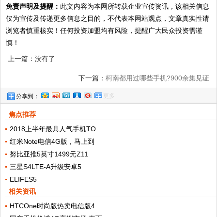
免责声明及提醒：
此文内容为本网所转载企业宣传资讯，该相关信息
仅为宣传及传递更多信息之目的，不代表本网站观点，文章真实性请
浏览者慎重核实！任何投资加盟均有风险，提醒广大民众投资需谨
慎！
上一篇：没有了
下一篇：
柯南都用过哪些手机?900余集见证
更多
分享到：
移动通讯史
焦点推荐
2018上半年最具人气手机TO
红米Note电信4G版，马上到
努比亚推5英寸1499元Z11
三星S4LTE-A升级安卓5
ELIFES5
相关资讯
HTCOne时尚版热卖电信版4