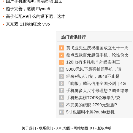
国产手机抢滩4G高端市场 直面
趋于完善，魅族 Flyme5
高价低配R9什么的退下吧，这才
京东双·11购物狂欢 vivo
热门资讯排行
黄飞业先生庆祝祖国成立七十一周
盘点五款百元超值手机，论性价比
120Hz有多耗电？外媒实测三
5000元以下最强拍照手机，请
轻奢+私人订制，8848不止是
「晚报」腾讯信用全国公测｜4G
手机屏多大尺寸最理想？调查结果
手机热卖榜TOP8公布华为/荣
不完美的旗舰 2799元魅族P
5寸也能叫小屏?nubia新机
关于我们
-
联系我们
-
XML地图
-
网站地图
TXT
-
版权声明