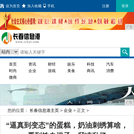
设为首页
加入收藏
手机
注册
登录
广告
首页
资讯
财经
娱乐
科技
汽车
时尚
企业
游戏
美食
商讯
消费
微商
广告
您的位置：
长春信息港主页
>
企业
> 正文 >
“逼真到变态”的蛋糕，奶油刺绣算啥，