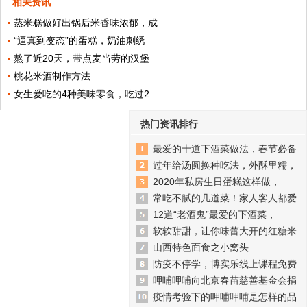
相关资讯
蒸米糕做好出锅后米香味浓郁，成
“逼真到变态”的蛋糕，奶油刺绣
熬了近20天，带点麦当劳的汉堡
桃花米酒制作方法
女生爱吃的4种美味零食，吃过2
热门资讯排行
最爱的十道下酒菜做法，春节必备
过年给汤圆换种吃法，外酥里糯，
2020年私房生日蛋糕这样做，
常吃不腻的几道菜！家人客人都爱
12道“老酒鬼”最爱的下酒菜，
软软甜甜，让你味蕾大开的红糖米
山西特色面食之小窝头
防疫不停学，博实乐线上课程免费
呷哺呷哺向北京春苗慈善基金会捐
疫情考验下的呷哺呷哺是怎样的品