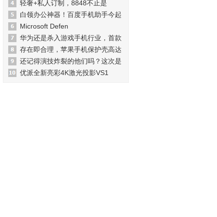
轻奢+私人订制，8848不止是
白领办公神器！百度手机助手今起
Microsoft Defen
华为还是杀入游戏手机行业，首款
存在即合理，苹果手机保护壳高达
还记得演技炸裂的他们吗？这次是
优派全新亮彩4K激光投影VS1