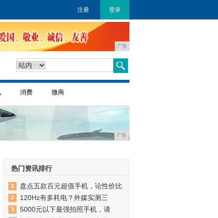
注册
登录
广告
讯
消费
微商
广告
热门资讯排行
盘点五款百元超值手机，论性价比
120Hz有多耗电？外媒实测三
5000元以下最强拍照手机，请