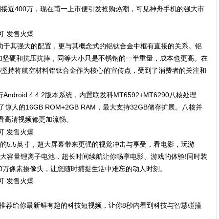
到接近400万，现在甫一上市便引发抢购热潮，可见神舟手机的强大市
归功于其强大的配置，更与其概念式的铝钛合金中框有直接的关系。铝
加坚硬和抗压抗摔，同等大小只是不锈钢的一半重量，成本也更高。在
5坚持将航空材料铝钛合金作为核心的宣传点，受到了消费者的关注和
droid 4.4.2版本系统，内置联发科MT6592+MT6290八核处理
了惊人的16GB ROM+2GB RAM，最大支持32GB储存扩展。八核并
看高清视频都更加流畅。
戏的5.5英寸，超大屏幕带来更强的视觉冲击与享受，看电影，玩游
h超大容量锂离子电池，超长时间续航让你畅享电影、游戏的体验!同时装
400万像素摄像头，让您随时捕捉生活中难忘的动人时刻。
诚意推荐给你最新鲜有趣的科技短视频，让你8秒内看到科技与智慧碰撞