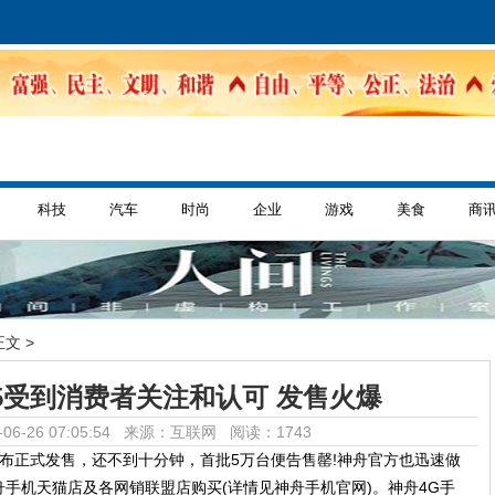
科技
汽车
时尚
企业
游戏
美食
商
正文 >
55受到消费者关注和认可 发售火爆
06-26 07:05:54 来源：互联网
阅读：1743
55宣布正式发售，还不到十分钟，首批5万台便告售罄!神舟官方也迅速做
手机天猫店及各网销联盟店购买(详情见神舟手机官网)。神舟4G手