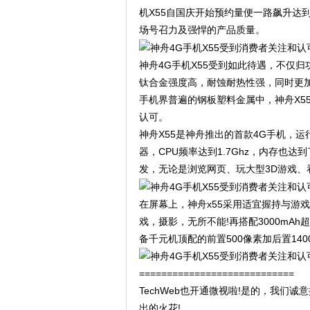
机X55自国庆开始预约量便一路飙升达
场号召力及强悍的产品质量。
神舟4G手机X55受到如此待遇，不仅
钛合金强度高，耐蚀耐热性强，同时更
手机界普遍的钢板塑料金属中，神舟X5
认可。
神舟X55是神舟推出的首款4G手机，运行An
器，CPU频率达到1.7Ghz，内存也达到
发，无论是浏览网页、玩大型3D游戏、
在屏幕上，神舟x55采用适宜握持与游
戏，摄影，无所不能!再搭配3000mA
备千元机顶配的前置500像素加后置1
============================
TechWeb也开通微视啦!是的，我们
出的火花!