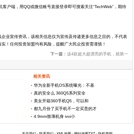
机客户端，用QQ或微信账号直接登录即可搜索关注“TechWeb”，期待
载企业宣传资讯，该相关信息仅为宣传及传递更多信息之目的，不代表
核实！任何投资加盟均有风险，提醒广大民众投资需谨慎！
下一篇：
这4款超大超漂亮的手机，就第一
款最多女生用
相关资讯
华为全新手机OS系统曝光：不基
真的安全么 360Q5系列安全
美女开箱360手机Q5，可以和
都九月份了买手机不一定买贵的才
4.9mm致薄机身 ivvi小
关于我们
-
联系我们
-
XML地图
-
网站地图
TXT
-
版权声明