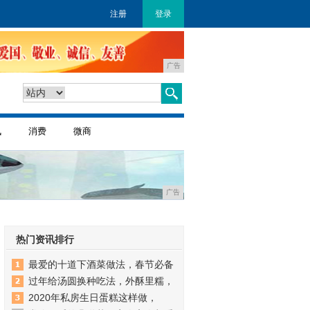
注册
登录
广告
讯
消费
微商
广告
热门资讯排行
最爱的十道下酒菜做法，春节必备
过年给汤圆换种吃法，外酥里糯，
2020年私房生日蛋糕这样做，