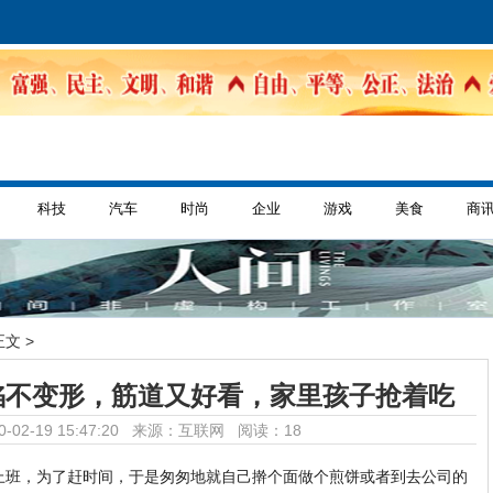
科技
汽车
时尚
企业
游戏
美食
商
正文 >
陷不变形，筋道又好看，家里孩子抢着吃
-02-19 15:47:20 来源：互联网
阅读：18
上班，为了赶时间，于是匆匆地就自己擀个面做个煎饼或者到去公司的