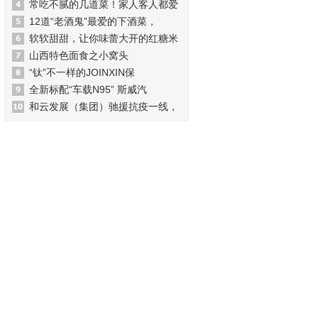
常吃不腻的几道菜！家人客人都爱
12道“老酒鬼”最爱的下酒菜，
软软甜甜，让你味蕾大开的红糖米
山西特色面食之小窝头
“钛”不一样的JOINXIN保
全新标配“车载N95” 斯威汽
和云发展（集团）驰援抗疫一线，