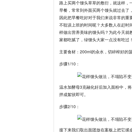
路上买两个馒头草草的敷衍，就这样，
早餐，常常到外面买两个馒头就过去了
因此把早餐吃好对于我们来说非常的重
不耽误上班的时间呢？大多数人在赶时
样做出营养美味的馒头吗？为此今天就
家都吃腻了，绿馒头大家一点没有吃过
主要食材：200ml的汆水，切碎榨好的
步骤1/10：
温水加酵母3克融化好后加入面粉中，
拌成絮状即可。
步骤2/10：
接下来我们取出面团放在案板上把它揉