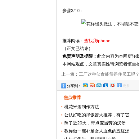
步骤3/10：
推荐阅读：
查找我iphone
（正文已结束）
免责声明及提醒：
此文内容为本网所转
本网站观点，文章真实性请浏览者慎重
上一篇：
工厂这种伙食能留得住员工吗
更多
分享到：
伴：看看再说
焦点推荐
桃花米酒制作方法
公认好吃的拌饭酱大推荐，有了它
熬了近20天，带点麦当劳的汉堡
教你做一碗补足女人血色的五红汤