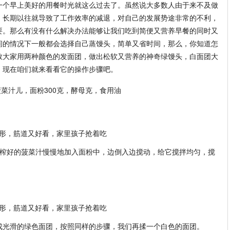
一个早上美好的用餐时光就这么过去了。虽然说大多数人由于来不及做
，长期以往就导致了工作效率的减退，对自己的发展势途非常的不利，
要。那么有没有什么解决办法能够让我们吃到简便又营养早餐的同时又
间的情况下一般都会选择自己蒸馒头，简单又省时间，那么，你知道怎
教大家用两种颜色的发面团，做出松软又营养的神奇绿馒头，白面团大
！现在咱们就来看看它的操作步骤吧。
菠菜汁儿，面粉300克，酵母克，食用油
将榨好的菠菜汁慢慢地加入面粉中，边倒入边搅动，给它搅拌均匀，搅
成光滑的绿色面团，按照同样的步骤，我们再揉一个白色的面团。